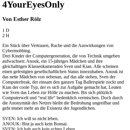
4YourEyesOnly
Von Esther Rölz
1 D
2 H
Ein Stück über Vertrauen, Rache und die Auswirkungen von
Cybermobbing.
Drei Kinder der Computergeneration, die von Technik umgeben
aufwachsen: Anouk, ein 15-jähriges Mädchen und ihre
gleichaltrigen Klassenkameraden Sven und Kian. Alle scheinen
einen gefestigten gesellschaftlichen Status innezuhaben. Anouk ist
das nette Mädchen von nebenan, auf das alle stehen, Sven der
Computerfreak, der einsam den ganzen Tag Ballerspiele zockt und
Kian der coole Typ, der es sich zur Aufgabe gemacht hat, Leuten
wie Sven das Leben zur Hölle zu machen. Bis sich plötzlich
Computerwelt und “real life“ bedenklich vermischen. Doch durch
die Anonymität des Netzes bleibt die Bedrohung ungreifbar und
geht immer mehr an die Existenz der Jugendlichen.
SVEN: Ich will so nicht leben.
ANOUK: Bist ja auch kein Bonsai.
SVEN: Ich hab auch kein echtes Leben.