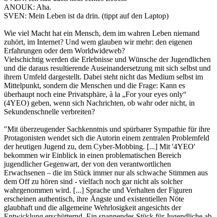
ANOUK: Aha.
SVEN: Mein Leben ist da drin. (tippt auf den Laptop)
Wie viel Macht hat ein Mensch, dem im wahren Leben niemand
zuhört, im Internet? Und wem glauben wir mehr: den eigenen
Erfahrungen oder dem Worldwideweb?
Vielschichtig werden die Erlebnisse und Wünsche der Jugendlichen
und die daraus resultierende Auseinandersetzung mit sich selbst und
ihrem Umfeld dargestellt. Dabei steht nicht das Medium selbst im
Mittelpunkt, sondern die Menschen und die Frage: Kann es
überhaupt noch eine Privatsphäre, à la „For your eyes only“
(4YEO) geben, wenn sich Nachrichten, ob wahr oder nicht, in
Sekundenschnelle verbreiten?
"Mit überzeugender Sachkenntnis und spürbarer Sympathie für ihre
Protagonisten wendet sich die Autorin einem zentralen Problemfeld
der heutigen Jugend zu, dem Cyber-Mobbing. [...] Mit '4YEO'
bekommen wir Einblick in einen problematischen Bereich
jugendlicher Gegenwart, der von den verantwortlichen
Erwachsenen – die im Stück immer nur als schwache Stimmen aus
dem Off zu hören sind - vielfach noch gar nicht als solcher
wahrgenommen wird. [...] Sprache und Verhalten der Figuren
erscheinen authentisch, ihre Ängste und existentiellen Nöte
glaubhaft und die allgemeine Wehrlosigkeit angesichts der
Entwicklung erschütternd. Ein spannendes Stück für Jugendliche ab