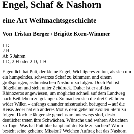
Engel, Schaf & Nashorn
eine Art Weihnachtsgeschichte
Von Tristan Berger / Brigitte Korn-Wimmer
1 D
2 H
Ab 5 Jahren
1 D, 2 H oder 2 D, 1 H
Eigentlich hat Putt, der kleine Engel, Wichtigeres zu tun, als sich um
ein humpelndes, schwarzes Schaf zu kümmern und einem
großspurigen, asthmatischen Nashorn zu folgen. Doch Putt ist
flügellahm und steht unter Zeitdruck. Daher ist er auf das
Rhinozeros angewiesen, um möglichst schnell auf dem Landweg
nach Bethlehem zu gelangen. So machen sich die drei Gefährten
wider Willen – anfangs einander misstrauisch beäugend – auf die
Reise. Jeder hat ein anderes Motiv, dem geheimnisvollen Stern zu
folgen. Doch je länger sie gemeinsam unterwegs sind, desto
deutlicher treten ihre Schwächen, Wünsche und wahren Absichten
zu Tage. Was hat Putt überhaupt auf der Erde zu suchen? Worin
besteht seine geheime Mission? Welchen Auftrag hat das Nashorn