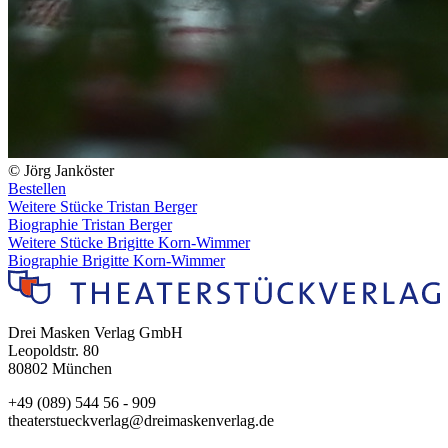
© Jörg Janköster
Bestellen
Weitere Stücke Tristan Berger
Biographie Tristan Berger
Weitere Stücke Brigitte Korn-Wimmer
Biographie Brigitte Korn-Wimmer
Drei Masken Verlag GmbH
Leopoldstr. 80
80802 München
+49 (089) 544 56 - 909
theaterstueckverlag@dreimaskenverlag.de