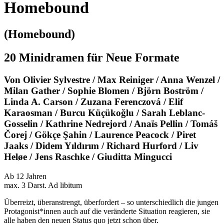
Homebound
(Homebound)
20 Minidramen für Neue Formate
Von Olivier Sylvestre / Max Reiniger / Anna Wenzel /
Milan Gather / Sophie Blomen / Björn Boström /
Linda A. Carson / Zuzana Ferenczová / Elif
Karaosman / Burcu Küçükoğlu / Sarah Leblanc-
Gosselin / Kathrine Nedrejord / Anaïs Pellin / Tomáš
Čorej / Gökçe Şahin / Laurence Peacock / Piret
Jaaks / Didem Yıldırım / Richard Hurford / Liv
Heløe / Jens Raschke / Giuditta Mingucci
Ab 12 Jahren
max. 3 Darst. Ad libitum
Überreizt, überanstrengt, überfordert – so unterschiedlich die jungen
Protagonist*innen auch auf die veränderte Situation reagieren, sie
alle haben den neuen Status quo jetzt schon über.