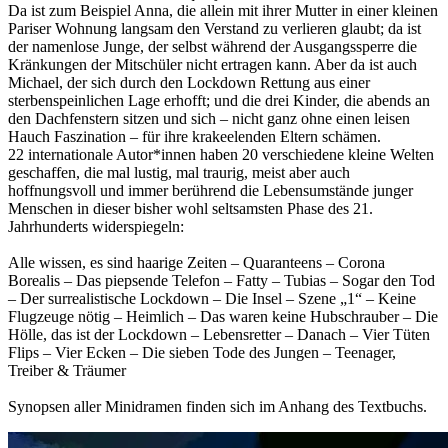
Da ist zum Beispiel Anna, die allein mit ihrer Mutter in einer kleinen
Pariser Wohnung langsam den Verstand zu verlieren glaubt; da ist
der namenlose Junge, der selbst während der Ausgangssperre die
Kränkungen der Mitschüler nicht ertragen kann. Aber da ist auch
Michael, der sich durch den Lockdown Rettung aus einer
sterbenspeinlichen Lage erhofft; und die drei Kinder, die abends an
den Dachfenstern sitzen und sich – nicht ganz ohne einen leisen
Hauch Faszination – für ihre krakeelenden Eltern schämen.
22 internationale Autor*innen haben 20 verschiedene kleine Welten
geschaffen, die mal lustig, mal traurig, meist aber auch
hoffnungsvoll und immer berührend die Lebensumstände junger
Menschen in dieser bisher wohl seltsamsten Phase des 21.
Jahrhunderts widerspiegeln:
Alle wissen, es sind haarige Zeiten – Quaranteens – Corona
Borealis – Das piepsende Telefon – Fatty – Tubias – Sogar den Tod
– Der surrealistische Lockdown – Die Insel – Szene „1“ – Keine
Flugzeuge nötig – Heimlich – Das waren keine Hubschrauber – Die
Hölle, das ist der Lockdown – Lebensretter – Danach – Vier Tüten
Flips – Vier Ecken – Die sieben Tode des Jungen – Teenager,
Treiber & Träumer
Synopsen aller Minidramen finden sich im Anhang des Textbuchs.