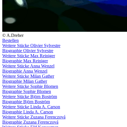
© A.Dreher
Bestellen
Weitere Stücke Olivier Sylvestre
Biographie Olivier Sylvestre
Weitere Stücke Max Reiniger
Biographie Max Reiniger
Weitere Stücke Anna Wenzel
Biographie Anna Wenzel
Weitere Stücke Milan Gather
Biographie Milan Gather
Weitere Stücke Sophie Blomen
Biographie Sophie Blomen
Weitere Stücke Björn Boström
Biographie Björn Boström
Weitere Stücke Linda A. Carson
Biographie Linda A. Carson
Weitere Stücke Zuzana Ferenczová
Biographie Zuzana Ferenczová