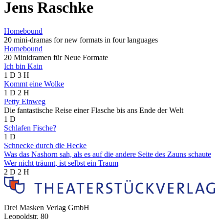
Jens Raschke
Homebound
20 mini-dramas for new formats in four languages
Homebound
20 Minidramen für Neue Formate
Ich bin Kain
1 D
3 H
Kommt eine Wolke
1 D
2 H
Petty Einweg
Die fantastische Reise einer Flasche bis ans Ende der Welt
1 D
Schlafen Fische?
1 D
Schnecke durch die Hecke
Was das Nashorn sah, als es auf die andere Seite des Zauns schaute
Wer nicht träumt, ist selbst ein Traum
2 D
2 H
Drei Masken Verlag GmbH
Leopoldstr. 80