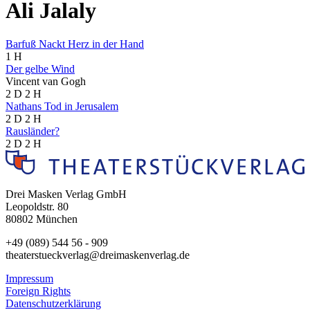
Ali Jalaly
Barfuß Nackt Herz in der Hand
1 H
Der gelbe Wind
Vincent van Gogh
2 D
2 H
Nathans Tod in Jerusalem
2 D
2 H
Rausländer?
2 D
2 H
Drei Masken Verlag GmbH
Leopoldstr. 80
80802 München
+49 (089) 544 56 - 909
theaterstueckverlag@dreimaskenverlag.de
Impressum
Foreign Rights
Datenschutzerklärung