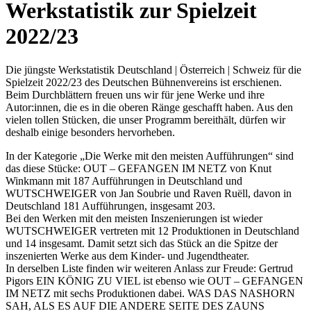
Werkstatistik zur Spielzeit
2022/23
Die jüngste Werkstatistik Deutschland | Österreich | Schweiz für die
Spielzeit 2022/23 des Deutschen Bühnenvereins ist erschienen.
Beim Durchblättern freuen uns wir für jene Werke und ihre
Autor:innen, die es in die oberen Ränge geschafft haben. Aus den
vielen tollen Stücken, die unser Programm bereithält, dürfen wir
deshalb einige besonders hervorheben.
In der Kategorie „Die Werke mit den meisten Aufführungen“ sind
das diese Stücke: OUT – GEFANGEN IM NETZ von Knut
Winkmann mit 187 Aufführungen in Deutschland und
WUTSCHWEIGER von Jan Soubrie und Raven Ruëll, davon in
Deutschland 181 Aufführungen, insgesamt 203.
Bei den Werken mit den meisten Inszenierungen ist wieder
WUTSCHWEIGER vertreten mit 12 Produktionen in Deutschland
und 14 insgesamt. Damit setzt sich das Stück an die Spitze der
inszenierten Werke aus dem Kinder- und Jugendtheater.
In derselben Liste finden wir weiteren Anlass zur Freude: Gertrud
Pigors EIN KÖNIG ZU VIEL ist ebenso wie OUT – GEFANGEN
IM NETZ mit sechs Produktionen dabei. WAS DAS NASHORN
SAH, ALS ES AUF DIE ANDERE SEITE DES ZAUNS