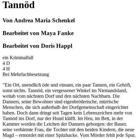
Tannöd
Von Andrea Maria Schenkel
Bearbeitet von Maya Fanke
Bearbeitet von Doris Happl
ein Kriminalfall
4 D
4 H
Bei Mehrfachbesetzung
"Ein Ort, unendlich öde und einsam, ein paar Tannen, ein Gehöft,
sonst nichts. Tannöd, ein vergessener Winkel im Niemandsland,
weitab vom nächsten Dorf und den nächsten Nachbarn. Die
Danners, seine Bewohner sind eigenbrötlerische, mürrische
Menschen, die sich außerhalb der Dorfgemeinschaft eingerichtet
haben. Doch dann dringt seit Tagen kein Lebenszeichen mehr von
Tannöd ins Dorf, nur der Hund kläfft. Im Heu, im Bett, in der
Kammer werden die Leichen der Danners geborgen: der Bauer,
seine verhärmte Frau, die Tochter mit den beiden Kindern, die neue
Magd – ermordet mit einer Spitzhacke. Vom Mörder fehlt jede Spur.