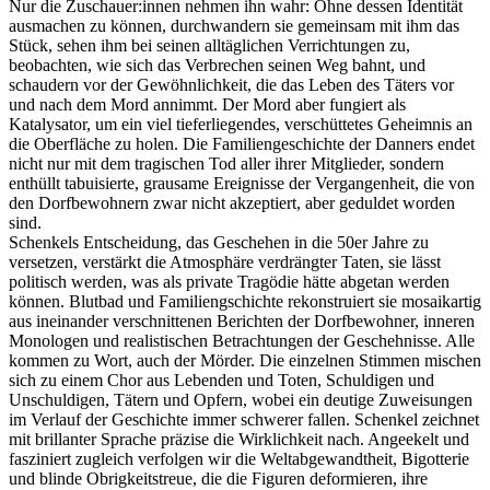
Nur die Zuschauer:innen nehmen ihn wahr: Ohne dessen Identität
ausmachen zu können, durchwandern sie gemeinsam mit ihm das
Stück, sehen ihm bei seinen alltäglichen Verrichtungen zu,
beobachten, wie sich das Verbrechen seinen Weg bahnt, und
schaudern vor der Gewöhnlichkeit, die das Leben des Täters vor
und nach dem Mord annimmt. Der Mord aber fungiert als
Katalysator, um ein viel tieferliegendes, verschüttetes Geheimnis an
die Oberfläche zu holen. Die Familiengeschichte der Danners endet
nicht nur mit dem tragischen Tod aller ihrer Mitglieder, sondern
enthüllt tabuisierte, grausame Ereignisse der Vergangenheit, die von
den Dorfbewohnern zwar nicht akzeptiert, aber geduldet worden
sind.
Schenkels Entscheidung, das Geschehen in die 50er Jahre zu
versetzen, verstärkt die Atmosphäre verdrängter Taten, sie lässt
politisch werden, was als private Tragödie hätte abgetan werden
können. Blutbad und Familiengschichte rekonstruiert sie mosaikartig
aus ineinander verschnittenen Berichten der Dorfbewohner, inneren
Monologen und realistischen Betrachtungen der Geschehnisse. Alle
kommen zu Wort, auch der Mörder. Die einzelnen Stimmen mischen
sich zu einem Chor aus Lebenden und Toten, Schuldigen und
Unschuldigen, Tätern und Opfern, wobei ein deutige Zuweisungen
im Verlauf der Geschichte immer schwerer fallen. Schenkel zeichnet
mit brillanter Sprache präzise die Wirklichkeit nach. Angeekelt und
fasziniert zugleich verfolgen wir die Weltabgewandtheit, Bigotterie
und blinde Obrigkeitstreue, die die Figuren deformieren, ihre